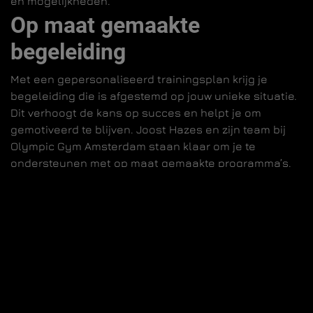
en mogelijkheden.
Op maat gemaakte
begeleiding
Met een gepersonaliseerd trainingsplan krijg je
begeleiding die is afgestemd op jouw unieke situatie.
Dit verhoogt de kans op succes en helpt je om
gemotiveerd te blijven. Joost Hazes en zijn team bij
Olympic Gym Amsterdam staan klaar om je te
ondersteunen met op maat gemaakte programma’s.
Conclusie
Een gepersonaliseerd trainingsplan is essentieel
voor het behalen van je fitnessdoelen. Bij Olympic
Gym Amsterdam helpen we je graag om een plan te
maken dat perfect bij jou past. Jij je doelen, wij de
begeleiding. Maak vandaag nog
kennis
met ons, of
neem een
proefmaand
en begin aan jouw reis naar