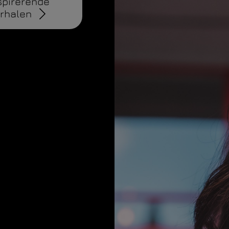
spirerende
rhalen