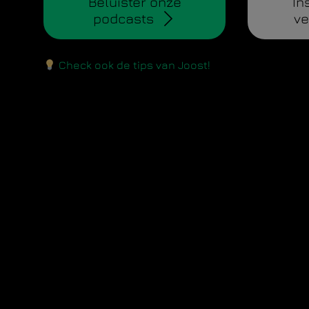
Beluister onze
In
podcasts
ve
Check ook de tips van Joost!