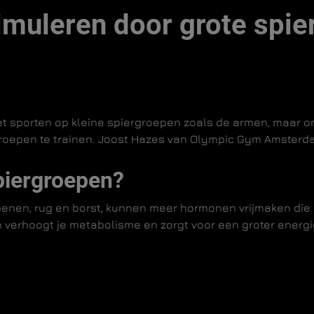
timuleren door grote spie
et sporten op kleine spiergroepen zoals de armen, maar om e
groepen te trainen. Joost Hazes van Olympic Gym Amsterda
piergroepen?
benen, rug en borst, kunnen meer hormonen vrijmaken die 
verhoogt je metabolisme en zorgt voor een groter energieve
ningen
lifts en bench presses zijn ideaal om grote spiergroepen
ieren tegelijk, wat leidt tot een hogere calorieverbrandi