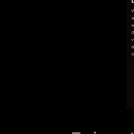
W
a
w
d
v
a