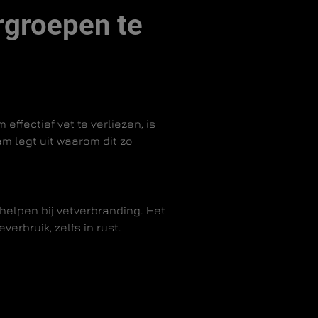
rgroepen te
ffectief vet te verliezen, is
m legt uit waarom dit zo
helpen bij vetverbranding. Het
rbruik, zelfs in rust.
 te trainen. Deze compound
ng en betere resultaten op het