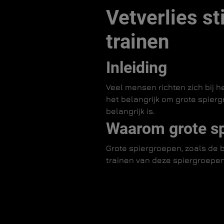
Vetverlies s
trainen
Inleiding
Veel mensen richten zich bij h
het belangrijk om grote spier
belangrijk is.
Waarom grote s
Grote spiergroepen, zoals de 
trainen van deze spiergroepen 
Effectieve oefe
Oefeningen zoals squats, dead
oefeningen werken meerdere sp
gebied van vetverlies.