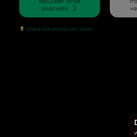
Beluister onze
In
podcasts
ve
Check ook de tips van Joost!
W