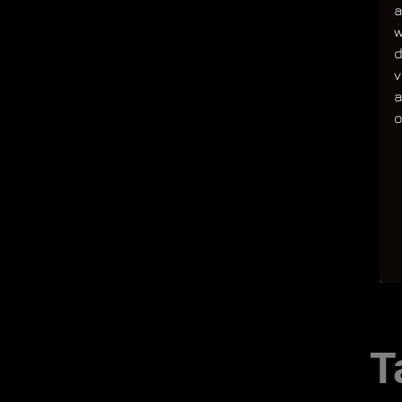
a
w
d
v
a
T