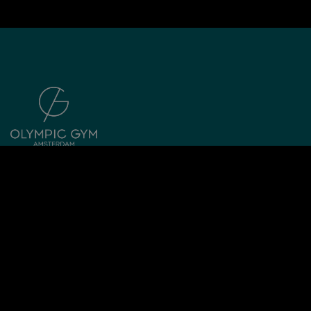
Adres:
Olympisch Stadion 23 1076 DE Amsterdam
Telefoonnummer:
0206752313
Email:
info@olympicgymamsterdam.nl