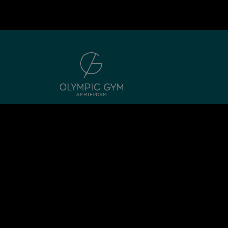
Adres:
Olympisch Stadion 23 1076 DE Amsterdam
Telefoonnummer:
0206752313
Email:
info@olympicgymamsterdam.nl