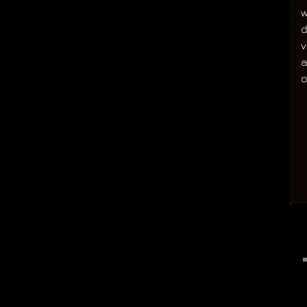
w
d
v
a