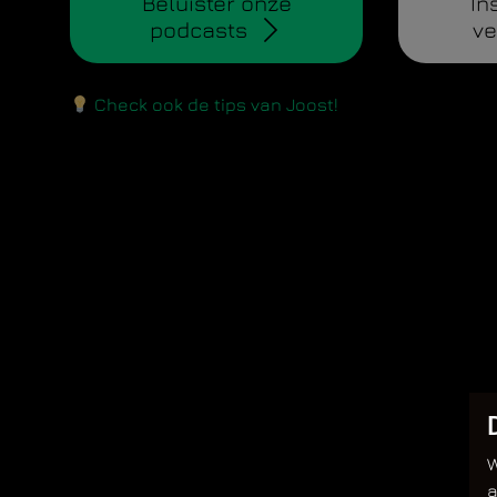
Beluister onze
In
podcasts
ve
Check ook de tips van Joost!
W
a