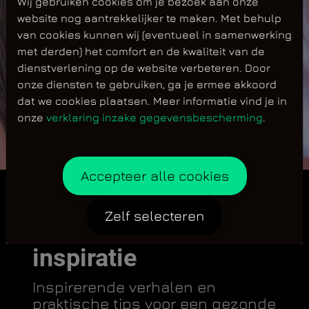
Wij gebruiken cookies om je bezoek aan onze
website nog aantrekkelijker te maken. Met behulp
van cookies kunnen wij (eventueel in samenwerking
met derden) het comfort en de kwaliteit van de
dienstverlening op de website verbeteren. Door
onze diensten te gebruiken, ga je ermee akkoord
dat we cookies plaatsen. Meer informatie vind je in
onze
verklaring inzake gegevensbescherming
.
Accepteer alle cookies
Zelf selecteren
Jij je doelen, wij de
inspiratie
Inspirerende verhalen en
praktische tips voor een gezonde